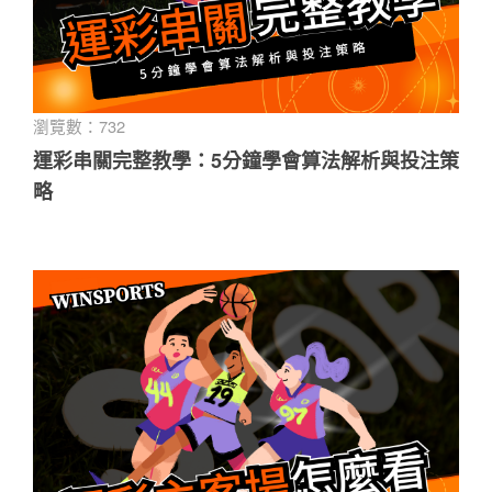
瀏覽數：732
運彩串關完整教學：5分鐘學會算法解析與投注策
略