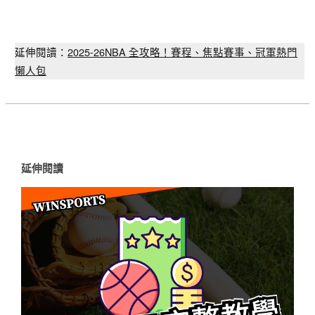
延伸閱讀：
2025-26NBA 全攻略！賽程、焦點賽事、冠軍熱門
懶人包
延伸閱讀