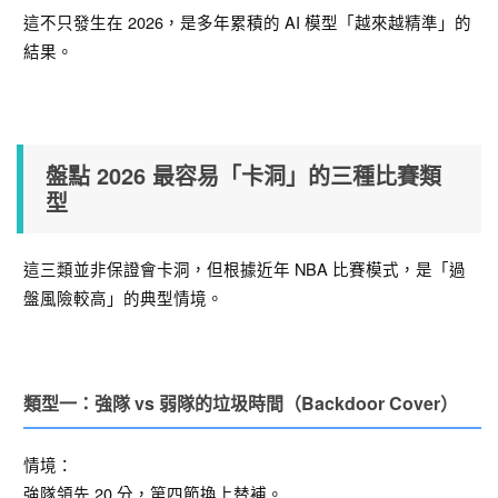
這不只發生在 2026，是多年累積的 AI 模型「越來越精準」的
結果。
盤點 2026 最容易「卡洞」的三種比賽類
型
這三類並非保證會卡洞，但根據近年 NBA 比賽模式，是「過
盤風險較高」的典型情境。
類型一：強隊 vs 弱隊的垃圾時間（Backdoor Cover）
情境：
強隊領先 20 分，第四節換上替補。