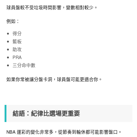
球員盤較不受垃圾時間影響，變數相對較少。
例如：
得分
籃板
助攻
PRA
三分命中數
如果你常被讓分盤卡洞，球員盤可能更適合你。
結語：紀律比選場更重要
NBA 運彩的變化非常多，從節奏到輪休都可能影響盤口。