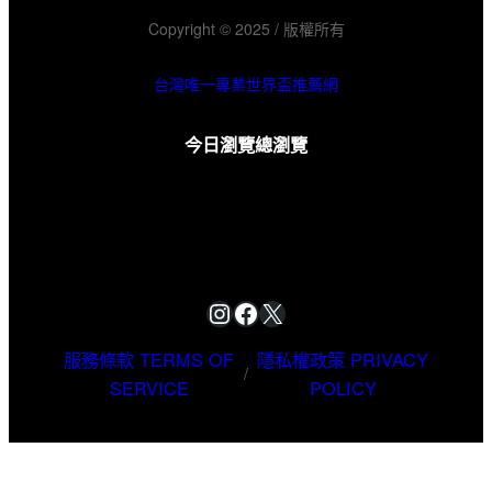
Copyright © 2025 / 版權所有
台灣唯一專業世界盃推薦網
今日瀏覽
總瀏覽
Instagram
Facebook
X
服務條款 TERMS OF
隱私權政策 PRIVACY
/
SERVICE
POLICY