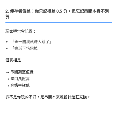
2. 倖存者偏差：你只記得差 0.5 分，但忘記串關本身不划
算
玩家通常會記得：
「差一關我就賺大錢了」
「這球可惜飛掉」
但真相是：
→ 串關期望值低
→ 盤口風險高
→ 容錯率極低
這不是你玩的不好，是串關本來就設計給莊家賺。