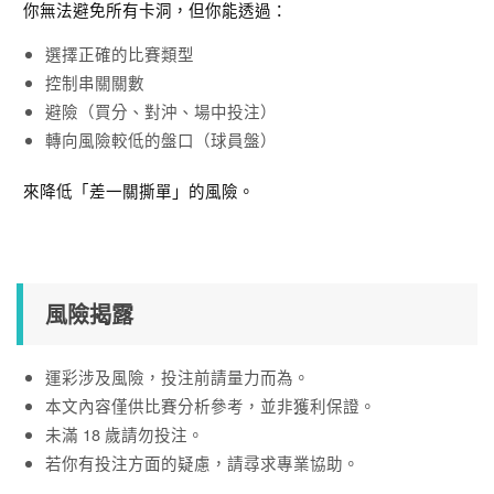
你無法避免所有卡洞，但你能透過：
選擇正確的比賽類型
控制串關關數
避險（買分、對沖、場中投注）
轉向風險較低的盤口（球員盤）
來降低「差一關撕單」的風險。
風險揭露
運彩涉及風險，投注前請量力而為。
本文內容僅供比賽分析參考，並非獲利保證。
未滿 18 歲請勿投注。
若你有投注方面的疑慮，請尋求專業協助。