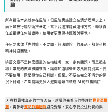
驗
所有投注本來就存在風險，但風險應該建立在清楚理解之上，
而不是被行銷話術推著走。當平台選擇隱藏運作方式、轉移責
任並拒絕任何驗證時，使用者更應保持距離與警覺。
任何要求你「先付錢、不要問、無法驗證」的產品，都與科技
精神背道而馳。
這篇文章不是這麼簡單的在指控哪一家一定有問題，而是把市
場上常見的做法攤開來看，讓你知道哪些地方風險特別高。要
不要使用，還是得你自己判斷，但至少不要在完全不清楚的情
況下付錢，希望能讓更多人避開這類包裝成 AI 的詐騙陷阱。
📌 在找尋找真正的世界盃時，建議你先看我們整理的
世界盃推
，再參考
避免受騙，安心享受投注比賽的樂
薦
運彩詐騙回報