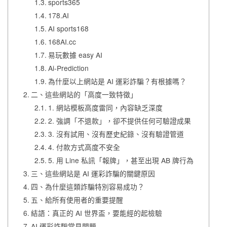
sports365
178.AI
AI sports168
168AI.cc
易玩數據 easy AI
Ai-Prediction
為什麼以上網站是 AI 運彩詐騙？有根據嗎？
二、這些網站的「高度一致特徵」
1. 網站模板高度雷同，內容缺乏深度
2. 強調「不退款」，卻不提供任何可驗證成果
3. 沒有試用、沒有歷史紀錄、沒有驗證管道
4. 付款方式高度不安全
5. 用 Line 私訊「報牌」，甚至出現 AB 牌行為
三、這些網站是 AI 運彩詐騙的關鍵原因
四、為什麼這類詐騙特別容易成功？
五、給所有使用者的重要提醒
結語：真正的 AI 世界盃，要能經的起檢驗
AI 運彩詐騙常見問題