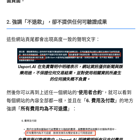
。
面頁面
2. 強調「不退款」，卻不提供任何可驗證成果
這些網站頁尾都會出現高度一致的聲明文字：
Usport.AI 在免責聲明中明確表示，網站資訊僅供新聞與娛
樂用途，不保證任何交易結果，並對使用相關資訊所產生
的任何損失概不負責。
然後你可以再到上述任一個網站的“
”，就可以看到
使用者合約
每個網站的內容全部都一樣，並且在「
」的地方
6. 費用及付款
強調「
」：
所有費用均為不可退還
在費用與付款條款中，Usport.AI 明確載明所有已支付費用