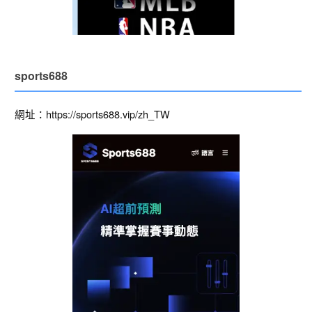
sports688
網址：https://sports688.vip/zh_TW