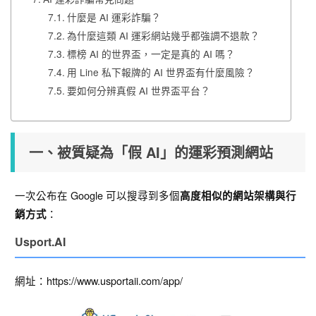
什麼是 AI 運彩詐騙？
為什麼這類 AI 運彩網站幾乎都強調不退款？
標榜 AI 的世界盃，一定是真的 AI 嗎？
用 Line 私下報牌的 AI 世界盃有什麼風險？
要如何分辨真假 AI 世界盃平台？
一、被質疑為「假 AI」的運彩預測網站
一次公布在 Google 可以搜尋到多個
高度相似的網站架構與行
：
銷方式
Usport.AI
網址：https://www.usportaii.com/app/