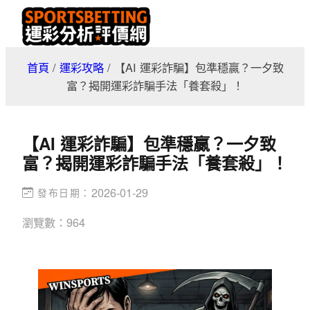
Skip
to
content
首頁
/
運彩攻略
/
【AI 運彩詐騙】包準穩贏？一夕致
富？揭開運彩詐騙手法「養套殺」！
【AI 運彩詐騙】包準穩贏？一夕致
富？揭開運彩詐騙手法「養套殺」！
2026-01-29
發布日期：
瀏覽數：
964