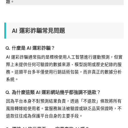
趣。
AI 運彩詐騙常見問題
什麼是 AI 運彩詐騙？
AI 運彩詐騙
通常指的是標榜使用人工智慧進行運動預測，但實
際上未提供任何可驗證的數據來源、模型說明或歷史紀錄的服
務。這類平台多半僅使用行銷話術包裝，而非真正的數據分析
系統。
為什麼這類 AI 運彩網站幾乎都強調不退款？
因為平台本身不對預測結果負責，透過「不退款」條款將所有
風險轉嫁給使用者。當服務無法被驗證或缺乏品質保證時，不
退款往往成為保護平台自身的主要手段。