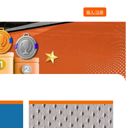
新聞
世界盃推薦
運彩攻略
運彩詐騙回報
输入/注册