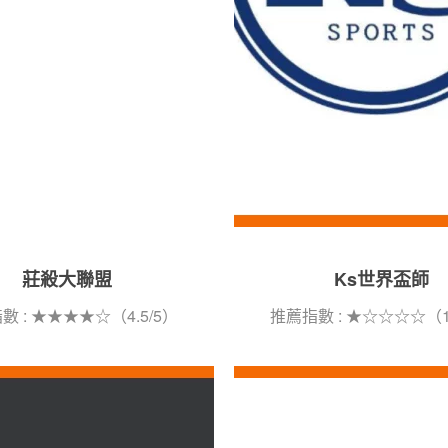
莊殺大聯盟
Ks世界盃師
數 : ★★★★☆（4.5/5）
推薦指數 : ★☆☆☆☆（1.