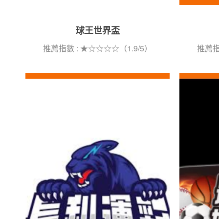
球王世界盃
推薦指數 : ★☆☆☆☆（1.9/5）
推薦指