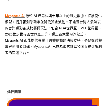
憑藉 AI 演算法與十年以上的歷史數據，持續優化
Mysports.AI
模型，提升預測準確率並降低資金波動。不論是台灣人最熱衷
的台灣運彩各式比賽與玩法：包含 NBA世界盃、MLB世界盃、
2026世足世界盃世界盃…等，還是百家樂預測程式，
Mysports.AI 都能提供專業且數據驅動的決策支持。憑藉媒體報
導與使用者口碑，Mysports.AI 已成為追求精準預測與穩健獲利
者的首選平台。
延伸閱讀