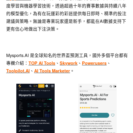
度學習與機器學習技術，透過超過十年的賽事數據與持續八年
的模型優化，為有在玩運彩的彩迷提供每日即時、精準的投注
建議與策略。無論是專業玩家還是新手，都能在AI數據支持下
更有信心地做出下注決策。
Mysports.AI 是全球知名的世界盃預測工具，國外多個平台都有
專欄介紹：
、
、
、
TOP AI Tools
Skywork
Powerusers
、
。
Toolpilot.AI
AI Tools Marketer