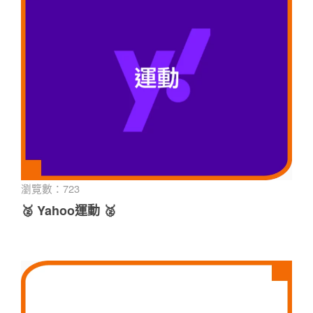
瀏覽數：723
🥈 Yahoo運動 🥈