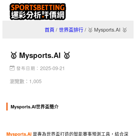
Skip
to
content
首頁
/
世界盃排行
/
🥇 Mysports.AI 🥇
🥇 Mysports.AI 🥇
2025-09-21
發布日期：
瀏覽數：
1,005
Mysports.AI世界盃簡介
是專為世界盃打造的智能賽事預測工具，結合深
Mysports.AI