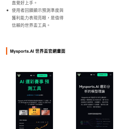
直覺好上手。
使用者回饋顯示預測準度與
獲利能力表現亮眼，是值得
信賴的世界盃工具。
Mysports.AI 世界盃官網畫面