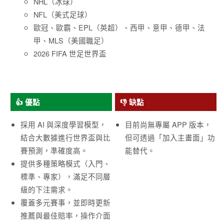
NHL（冰球）
NFL（美式足球）
歐冠、歐霸、EPL（英超）、西甲、意甲、德甲、法
甲、MLS（美國職足）
2026 FIFA 世足世界盃
👍 優點
👎 缺點
採用 AI 與深度學習模型，
目前尚無專屬 APP 版本，
結合大數據進行世界盃與比
但可透過「加入主畫面」功
賽預測，準確度高。
能替代。
提供多種策略模式（入門、
標準、專家），滿足不同層
級的下注需求。
覆蓋多元賽事，並即時更新
推薦與最佳賠率，操作介面