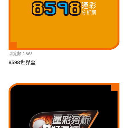
瀏覽數：863
8598世界盃