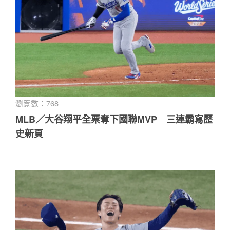
瀏覽數：768
MLB／大谷翔平全票奪下國聯MVP 三連霸寫歷
史新頁