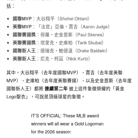
括：
：大谷翔平（Shohei Ohtani）
國聯MVP
：「法官」亞倫・賈吉（Aaron Judge）
美聯MVP
：保羅・史金恩斯（Paul Skenes）
國聯賽揚獎
：塔里克・史庫柏（Tarik Skubal）
美聯賽揚獎
：德瑞克・鮑德溫（Drake Baldwin）
國聯新人王
：尼克・柯茲（Nick Kurtz）
美聯新人王
其中，大谷翔平（去年度國聯MVP）、賈吉（去年度美聯
MVP）、史庫柏（去年度美聯賽揚）、以及史金恩斯（去年度
國聯新人王）都將
披上這件象徵榮耀的「黃金
連續第二年
Logo聖衣」，可說是頂級球星的象徵。
IT’S OFFICIAL: These MLB award
winners will all wear a Gold Logoman
for the 2026 season: