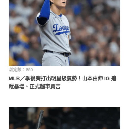
瀏覽數：850
MLB／季後賽打出明星級氣勢！山本由伸 IG 追
蹤暴增、正式超車賈吉