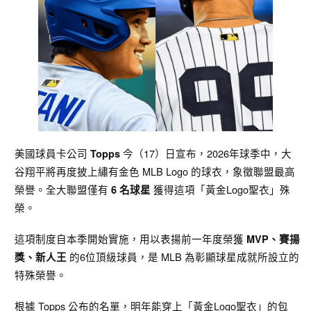
美國球員卡公司
今（17）日宣布，2026年球季中，大
Topps
谷翔平將再度披上繡有金色 MLB Logo 的球衣，象徵聯盟最高
榮譽。全大聯盟僅有
獲得這項「黃金Logo聖衣」殊
6 名球星
榮。
這項制度自本季開始實施，用以表揚前一年度榮獲
MVP、賽揚
的6位頂級球員，是 MLB 為彰顯球星成就所設立的
獎、新人王
特殊榮譽。
根據 Topps 公布的名單，明年能穿上「黃金Logo聖衣」的包