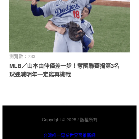
瀏覽數：733
MLB／山本由伸僅差一步！奪國聯賽揚第3名
球迷喊明年一定能再挑戰
世界盃 了解更多
Copyright © 2025 / 版權所有
台灣唯一專業世界盃推薦網