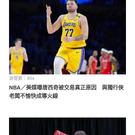
瀏覽數：854
NBA／美媒曝唐西奇被交易真正原因 與獨行俠
老闆不愉快成導火線