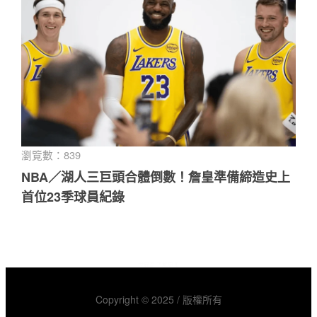
瀏覽數：839
NBA／湖人三巨頭合體倒數！詹皇準備締造史上
首位23季球員紀錄
世界盃 了解更多
Copyright © 2025 / 版權所有