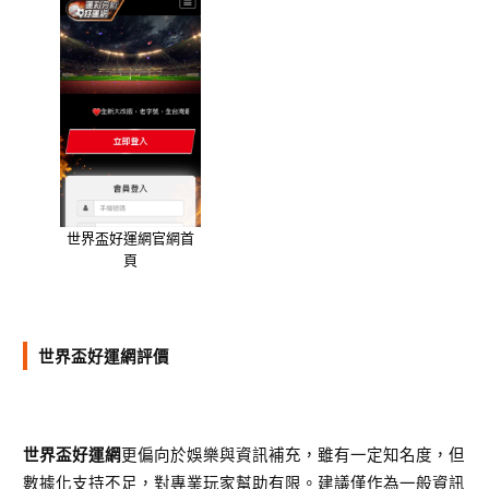
世界盃好運網官網首
頁
世界盃好運網評價
更偏向於娛樂與資訊補充，雖有一定知名度，但
世界盃好運網
數據化支持不足，對專業玩家幫助有限。建議僅作為一般資訊