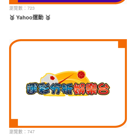
瀏覽數：723
🥈 Yahoo運動 🥈
瀏覽數：747