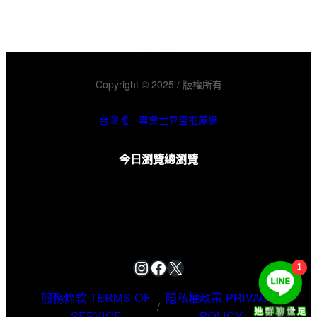
世界盃 了解更多
Copyright © 2025 / 版權所有
台灣唯一專業世界盃推薦網
今日瀏覽
總瀏覽
Instagram
Facebook
X
服務條款 TERMS OF
隱私權政策 PRIVACY
/
SERVICE
POLICY