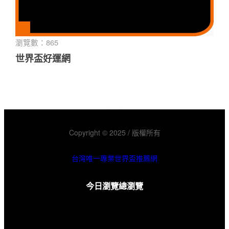
瀏覽數：865
世界盃好運網
世界盃 了解更多
Copyright © 2025 / 版權所有
台灣唯一專業世界盃推薦網
今日瀏覽
總瀏覽