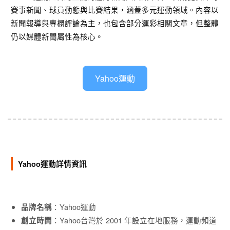
賽事新聞、球員動態與比賽結果，涵蓋多元運動領域。內容以
新聞報導與專欄評論為主，也包含部分運彩相關文章，但整體
仍以媒體新聞屬性為核心。
Yahoo運動
Yahoo運動詳情資訊
：Yahoo運動
品牌名稱
：Yahoo台灣於 2001 年設立在地服務，運動頻道
創立時間