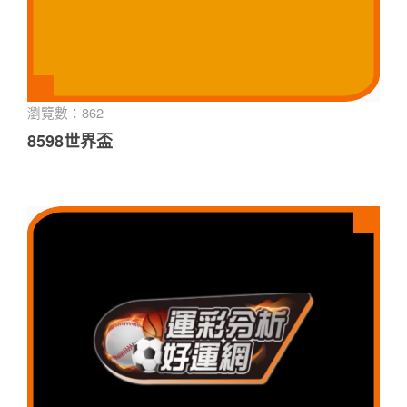
瀏覽數：862
8598世界盃