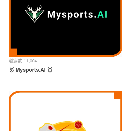
瀏覽數：1,004
🥇 Mysports.AI 🥇