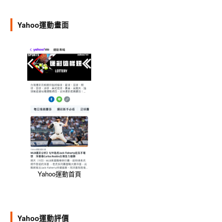
Yahoo運動畫面
Yahoo運動首頁
Yahoo運動評價