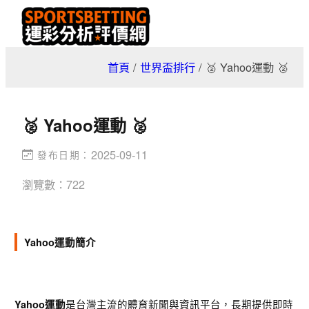
Skip
to
content
首頁
/
世界盃排行
/
🥈 Yahoo運動 🥈
🥈 Yahoo運動 🥈
2025-09-11
發布日期：
瀏覽數：
722
Yahoo運動簡介
是台灣主流的體育新聞與資訊平台，長期提供即時
Yahoo運動