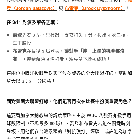
喬
與
！
登（Jordan Balazovic）
布雷克（Brock Dykxhoorn）
在 3/11 對波多黎各之戰：
先發 3 局，只被敲 1 支安打失 1 分，投出 4 次三振，
喬登
拿下勝投
在最後 3 局登板，
布雷克
讓對手「連一上壘的機會都沒
，連續解決 9 名打者，漂亮拿下救援成功！
有」
這兩位中職洋投聯手封鎖了波多黎各的全大聯盟打線，幫助加
拿大以 3：2 一分險勝！
面對美國大聯盟打線，他們能否再次在比賽中扮演重要角色？
這要看加拿大總教練的調度策略。由於 WBC 八強賽有投手用
球數限制（單場最多 80 球）
，喬登和布雷克若能在關鍵時刻
登板，用他們在台灣累積的「對抗強打」經驗，或許能為加拿