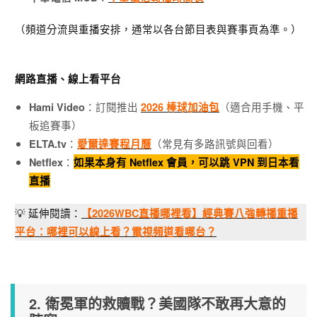
（頻道分流與重播安排，通常以各台節目表與賽事頁為準。）
網路直播、線上看平台
：訂閱推出
（適合用手機、平
Hami Video
2026 棒球加油包
板追賽事）
：
（常見有多路訊號與回看）
ELTA.tv
愛爾達賽程月曆
：
Netflex
如果本身有 Netflex 會員，可以跳 VPN 到日本看
直播
💡 延伸閱讀：
【2026WBC直播哪裡看】經典賽八強轉播重播
平台：哪裡可以線上看？電視頻道看哪台？
2. 衛冕軍的救贖戰？美國隊不敢再大意的