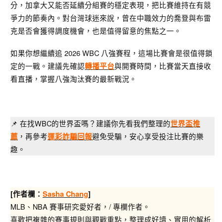
分，加拿大又能否延續分組賽的穩定表現，把比賽維持在有競
爭力的節奏內。對台灣球迷來說，曾在中職效力的喬登與布雷
克是否會獲得調度機會，也是值得留意的焦點之一。
如果你想繼續追 2026 WBC 八強賽程，這場比賽會是很值得鎖
定的一戰。建議先確認
與開賽時間，比賽當天直接收
轉播平台
看直播，掌握八強淘汰賽的最新戰況。
📌 在找WBC的世界盃嗎？建議你先看我們整理的
世界盃推
，再參考
避免受騙，安心享受投注比賽的樂
薦
運彩詐騙回報
趣。
[作者欄：
Sasha Chang
]
MLB、NBA 賽事研究愛好者，/ 專欄作者。
喜歡把複雜的賽事規則與觀戰重點，整理成好讀、實用的解析