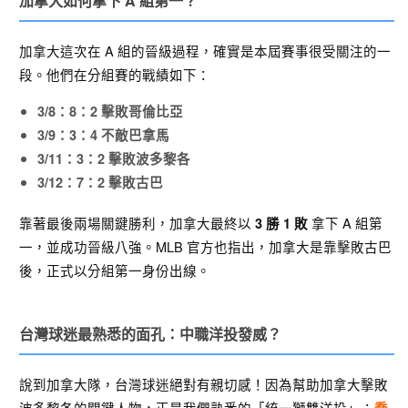
加拿大如何拿下 A 組第一？
加拿大這次在 A 組的晉級過程，確實是本屆賽事很受關注的一
段。他們在分組賽的戰績如下：
3/8：8：2 擊敗哥倫比亞
3/9：3：4 不敵巴拿馬
3/11：3：2 擊敗波多黎各
3/12：7：2 擊敗古巴
靠著最後兩場關鍵勝利，加拿大最終以
拿下 A 組第
3 勝 1 敗
一，並成功晉級八強。MLB 官方也指出，加拿大是靠擊敗古巴
後，正式以分組第一身份出線。
台灣球迷最熟悉的面孔：中職洋投發威？
說到加拿大隊，台灣球迷絕對有親切感！因為幫助加拿大擊敗
波多黎各的關鍵人物，正是我們熟悉的「統一獅雙洋投」：