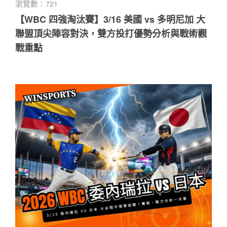
瀏覽數：721
【WBC 四強淘汰賽】3/16 美國 vs 多明尼加 大
聯盟頂尖陣容對決，雙方投打優勢分析與戰術觀
戰重點