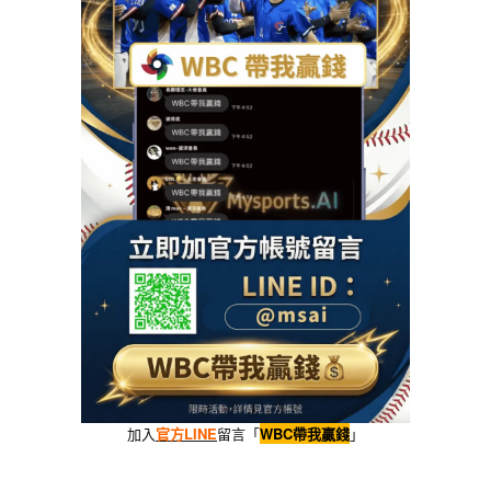
加入
官方LINE
留言「
WBC帶我贏錢
」