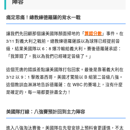
陣容
痛定思痛！總教練德羅薩的背水一戰
讓我們先回顧那個讓美國隊顏面掃地的「
」事件。在
算錯分數
3/11 對義大利之戰前，總教練德羅薩誤以為球隊已經提前晉
級，結果美國隊以 6：8 爆冷輸給義大利
。賽後德羅薩承認：
「我算錯了，我以為我們已經確定晉級了。」
這個荒唐的錯誤差點讓美國隊打包回家。最後是靠著義大利在
3/12 以 9：1 擊敗墨西哥，美國才驚險以 B 組第二晉級八強
。
這個教訓血淋淋地告訴德羅薩：在 WBC 的賽場上，沒有什麼
是確定的，每一場都要拚盡全力！
美國隊打線：八強賽預計回到主力陣容
進入八強淘汰賽後，美國隊在先發安排上預料會更謹慎，不太