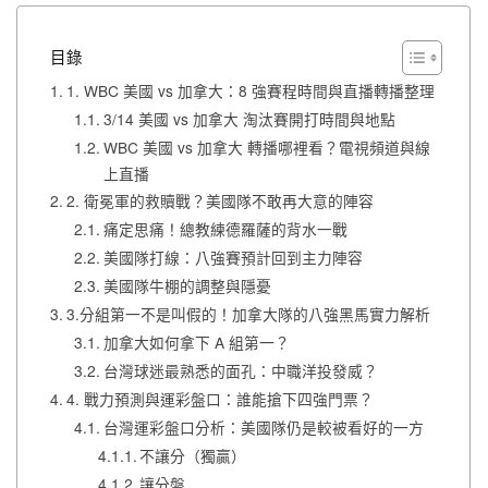
目錄
1. WBC 美國 vs 加拿大：8 強賽程時間與直播轉播整理
3/14 美國 vs 加拿大 淘汰賽開打時間與地點
WBC 美國 vs 加拿大 轉播哪裡看？電視頻道與線
上直播
2. 衛冕軍的救贖戰？美國隊不敢再大意的陣容
痛定思痛！總教練德羅薩的背水一戰
美國隊打線：八強賽預計回到主力陣容
美國隊牛棚的調整與隱憂
3.分組第一不是叫假的！加拿大隊的八強黑馬實力解析
加拿大如何拿下 A 組第一？
台灣球迷最熟悉的面孔：中職洋投發威？
4. 戰力預測與運彩盤口：誰能搶下四強門票？
台灣運彩盤口分析：美國隊仍是較被看好的一方
不讓分（獨贏）
讓分盤