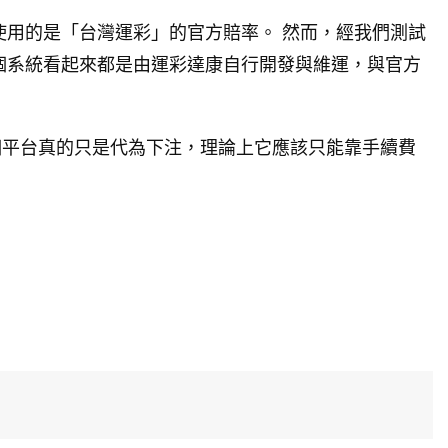
用的是「台灣運彩」的官方賠率。 然而，經我們測試
個系統看起來都是由運彩達康自行開發與維運，與官方
個平台真的只是代為下注，理論上它應該只能靠手續費