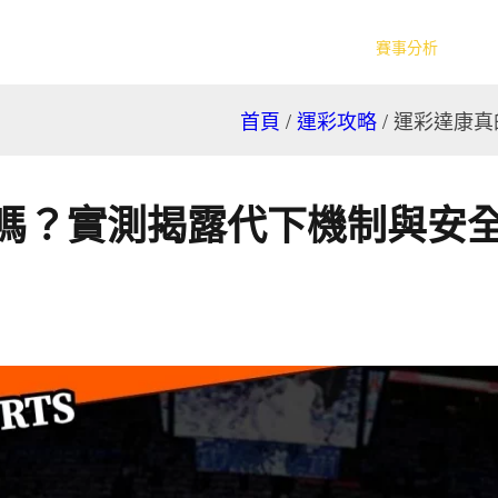
首頁
2026年國際足總世界盃
賽事分析
體育
首頁
/
運彩攻略
/
運彩達康真
嗎？實測揭露代下機制與安