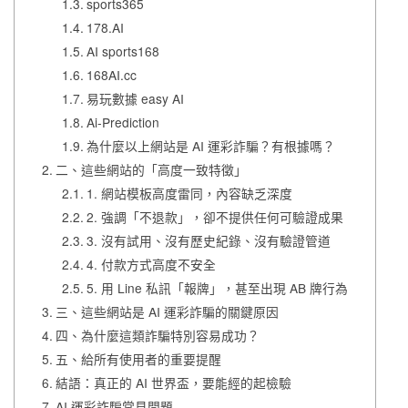
sports365
178.AI
AI sports168
168AI.cc
易玩數據 easy AI
Ai-Prediction
為什麼以上網站是 AI 運彩詐騙？有根據嗎？
二、這些網站的「高度一致特徵」
1. 網站模板高度雷同，內容缺乏深度
2. 強調「不退款」，卻不提供任何可驗證成果
3. 沒有試用、沒有歷史紀錄、沒有驗證管道
4. 付款方式高度不安全
5. 用 Line 私訊「報牌」，甚至出現 AB 牌行為
三、這些網站是 AI 運彩詐騙的關鍵原因
四、為什麼這類詐騙特別容易成功？
五、給所有使用者的重要提醒
結語：真正的 AI 世界盃，要能經的起檢驗
AI 運彩詐騙常見問題