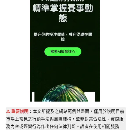
本文所提及之網站範例與畫面，僅用於說明目前
⚠️
重要說明
：
市場上常見之行銷手法與風險結構，並非對其合法性、實際服
務內容或經營行為作出任何法律判斷。讀者在使用相關服務