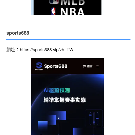
sports688
網址：https://sports688.vip/zh_TW