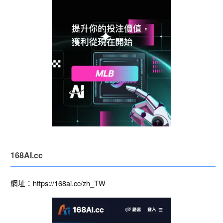
168AI.cc
網址：https://168ai.cc/zh_TW