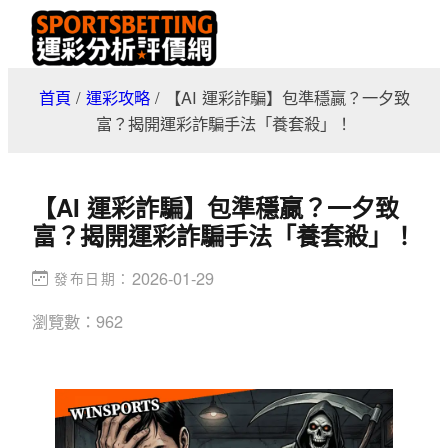
Skip
to
content
首頁
/
運彩攻略
/
【AI 運彩詐騙】包準穩贏？一夕致
富？揭開運彩詐騙手法「養套殺」！
【AI 運彩詐騙】包準穩贏？一夕致
富？揭開運彩詐騙手法「養套殺」！
2026-01-29
發布日期：
瀏覽數：
962