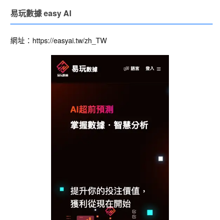
易玩數據 easy AI
網址：https://easyai.tw/zh_TW