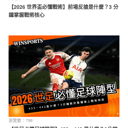
【2026 世界盃必懂戰術】前場反搶是什麼？3 分
鐘掌握戰術核心
瀏覽數：798