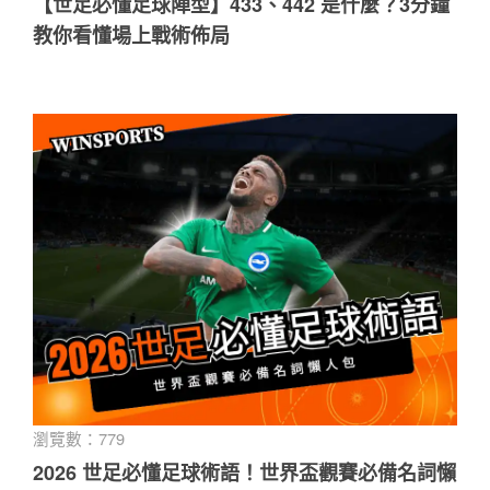
【世足必懂足球陣型】433、442 是什麼？3分鐘
教你看懂場上戰術佈局
瀏覽數：779
2026 世足必懂足球術語！世界盃觀賽必備名詞懶