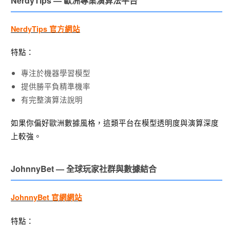
NerdyTips — 歐洲專業演算法平台
NerdyTips 官方網站
特點：
專注於機器學習模型
提供勝平負精準機率
有完整演算法說明
如果你偏好歐洲數據風格，這類平台在模型透明度與演算深度
上較強。
JohnnyBet — 全球玩家社群與數據結合
JohnnyBet 官網網站
特點：