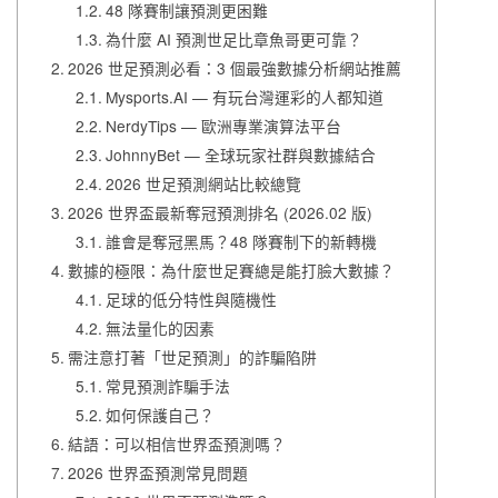
48 隊賽制讓預測更困難
為什麼 AI 預測世足比章魚哥更可靠？
2026 世足預測必看：3 個最強數據分析網站推薦
Mysports.AI — 有玩台灣運彩的人都知道
NerdyTips — 歐洲專業演算法平台
JohnnyBet — 全球玩家社群與數據結合
2026 世足預測網站比較總覽
2026 世界盃最新奪冠預測排名 (2026.02 版)
誰會是奪冠黑馬？48 隊賽制下的新轉機
數據的極限：為什麼世足賽總是能打臉大數據？
足球的低分特性與隨機性
無法量化的因素
需注意打著「世足預測」的詐騙陷阱
常見預測詐騙手法
如何保護自己？
結語：可以相信世界盃預測嗎？
2026 世界盃預測常見問題