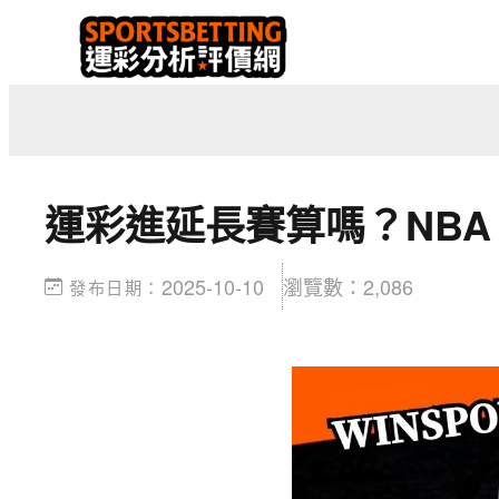
Skip
to
content
運彩進延長賽算嗎？NBA、
2025-10-10
瀏覽數：
2,086
發布日期：