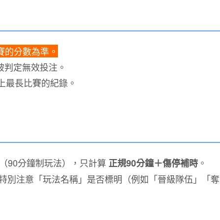
賽的分數為準。
被判定無效投注。
史上最長比賽的紀錄。
（90分鐘制玩法），只計算
。
正規90分鐘＋傷停補時
要特別注意「玩法名稱」是否標明（例如「晉級隊伍」「奪