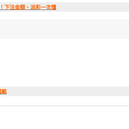
點！下注金額、派彩一次懂
規範