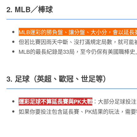
2. MLB／棒球
MLB運彩的勝負盤、讓分盤、大小分，會以延長
但若比賽因雨天中斷、沒打滿規定局數，就可能
MLB的最長紀錄是33局，至今仍保有美國職棒
3. 足球（英超、歐冠、世足等）
：大部分足球投注
運彩足球不算延長賽與PK大戰
如果你要投注包含延長賽、PK結果的玩法，需