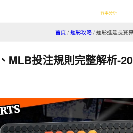
首頁
2026年國際足總世界盃
賽事分析
體育
首頁
/
運彩攻略
/
運彩進延長賽算
MLB投注規則完整解析-20