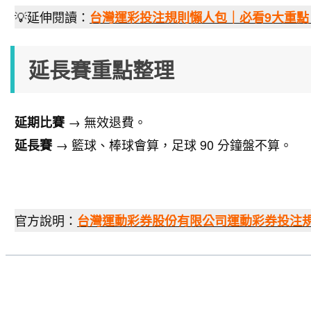
💡延伸閱讀：
台灣運彩投注規則懶人包｜必看9大重
延長賽重點整理
→ 無效退費。
延期比賽
→ 籃球、棒球會算，足球 90 分鐘盤不算。
延長賽
官方說明：
台灣運動彩券股份有限公司運動彩券投注