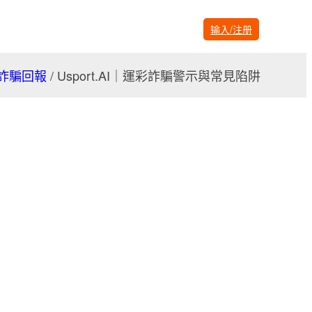
新聞
世界盃推薦
運彩攻略
運彩詐騙回報
输入/注册
詐騙回報
/
Usport.AI｜運彩詐騙警示與常見陷阱