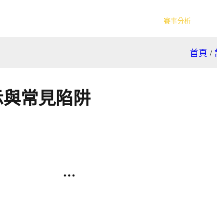
首頁
2026年國際足總世界盃
賽事分析
體育
首頁
/
警示與常見陷阱