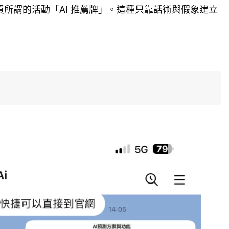
買所謂的活動「AI 推薦牌」。這種只靠話術與假象建立