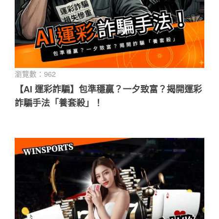
瀏覽數：962
【AI 運彩詐騙】包準穩贏？一夕致富？揭開運彩
詐騙手法「養套殺」！