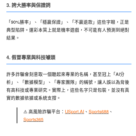
3. 誇大勝率與保證詞
「90%勝率」、「穩贏保證」、「不贏退款」這些字眼，正是
典型陷阱。運彩本質上就是機率遊戲，不可能有人預測到絕對
結果。
4. 假冒專業與科技噱頭
許多詐騙會刻意取一個聽起來專業的名稱，甚至冠上「AI分
析」、「數據模型」、「專家團隊」的稱號，讓人誤以為背後
有高科技或專業研究。實際上，這些名字只是包裝，並沒有真
實的數據依據或系統支撐。
⚠️ 高風險詐騙平台：
USport.AI
、
Sports688
、
Sports365