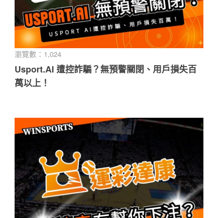
瀏覽數：1,024
Usport.AI 遭控詐騙？無預警關閉、用戶損失百
萬以上！