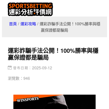
Skip
to
content
首頁
/
運彩攻略
/
運彩詐騙手法公開！100%勝率與穩
贏保證都是騙局
運彩詐騙手法公開！100%勝率與穩
贏保證都是騙局
2025-09-12
發布日期：
瀏覽數：
946