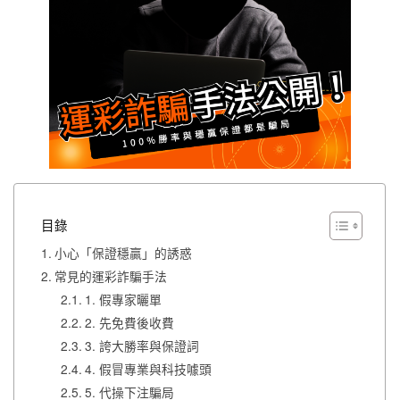
目錄
小心「保證穩贏」的誘惑
常見的運彩詐騙手法
1. 假專家曬單
2. 先免費後收費
3. 誇大勝率與保證詞
4. 假冒專業與科技噱頭
5. 代操下注騙局